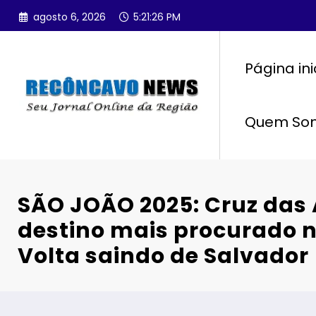
Pular
agosto 6, 2026
5:21:27 PM
para
o
conteúdo
Página ini
Quem So
SÃO JOÃO 2025: Cruz das 
destino mais procurado 
Volta saindo de Salvador