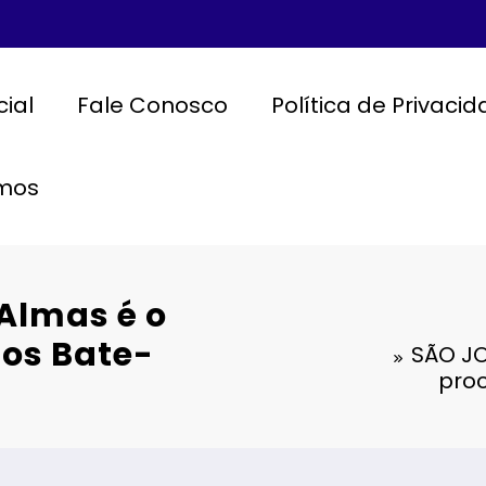
cial
Fale Conosco
Política de Privaci
mos
Almas é o
nos Bate-
SÃO JO
proc