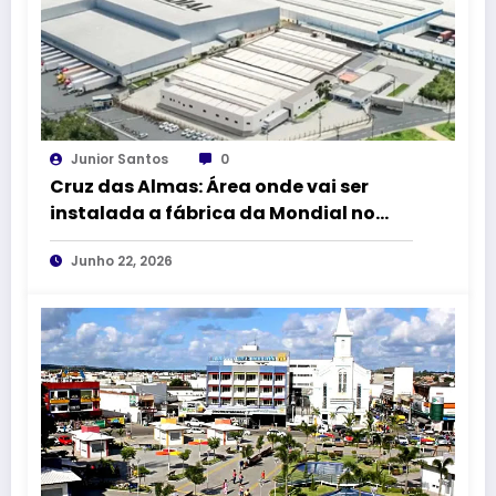
Junior Santos
0
Cruz das Almas: Área onde vai ser
instalada a fábrica da Mondial no
DICA II vai receber 1,5 km de
Junho 22, 2026
pavimentação asfáltica