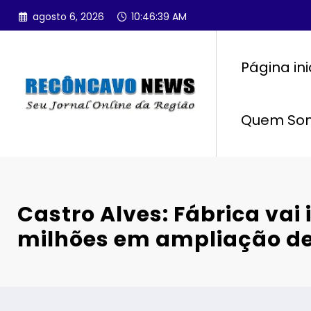
Pular
agosto 6, 2026
10:46:41 AM
para
o
conteúdo
Página ini
Quem So
Castro Alves: Fábrica vai 
milhões em ampliação de