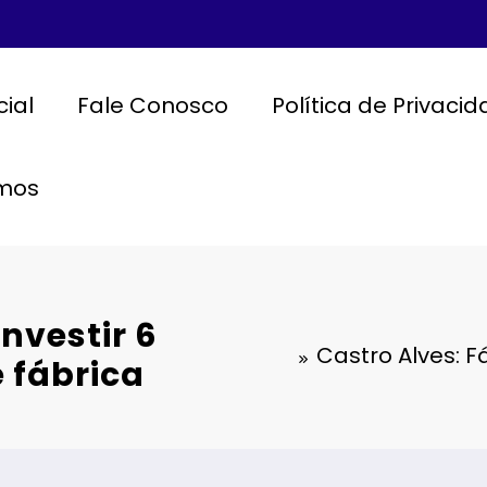
cial
Fale Conosco
Política de Privaci
mos
investir 6
Castro Alves: F
 fábrica