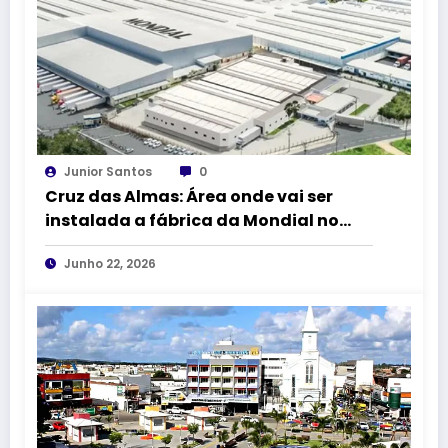
Junior Santos
0
Cruz das Almas: Área onde vai ser
instalada a fábrica da Mondial no
DICA II vai receber 1,5 km de
Junho 22, 2026
pavimentação asfáltica