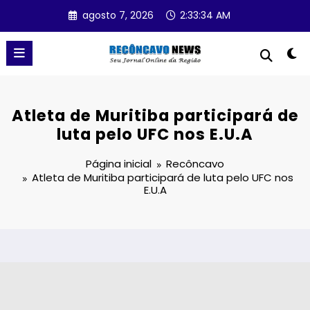
Pular
agosto 7, 2026
2:33:34 AM
para
o
conteúdo
Atleta de Muritiba participará de
luta pelo UFC nos E.U.A
Página inicial
Recôncavo
Atleta de Muritiba participará de luta pelo UFC nos
E.U.A