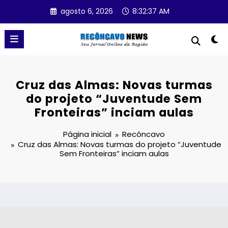
Pular
agosto 6, 2026
8:32:37 AM
para
o
conteúdo
Cruz das Almas: Novas turmas
do projeto “Juventude Sem
Fronteiras” inciam aulas
Página inicial
Recôncavo
Cruz das Almas: Novas turmas do projeto “Juventude
Sem Fronteiras” inciam aulas