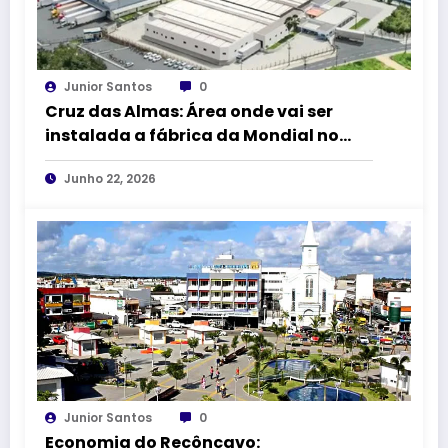
Junior Santos
0
Cruz das Almas: Área onde vai ser
instalada a fábrica da Mondial no
DICA II vai receber 1,5 km de
Junho 22, 2026
pavimentação asfáltica
Junior Santos
0
Economia do Recôncavo: