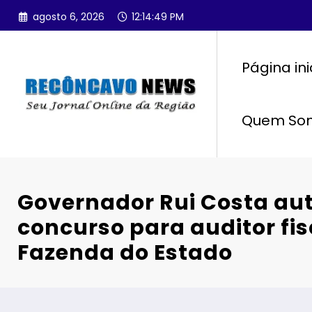
Pular
agosto 6, 2026
12:14:50 PM
para
o
conteúdo
Página ini
Quem So
Governador Rui Costa aut
concurso para auditor fis
Fazenda do Estado