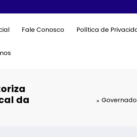
cial
Fale Conosco
Política de Privaci
mos
oriza
cal da
Governador