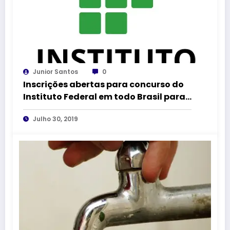
Junior Santos
0
Inscrições abertas para concurso do
Instituto Federal em todo Brasil para
nível médio e superior, com salários
Julho 30, 2019
de até R$9.600,92