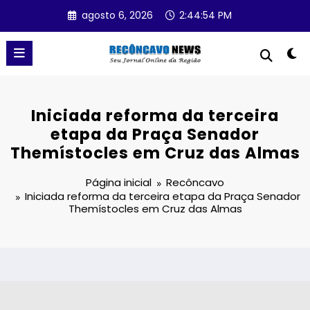
Pular
agosto 6, 2026
2:44:55 PM
para
o
conteúdo
Iniciada reforma da terceira
etapa da Praça Senador
Themístocles em Cruz das Almas
Página inicial
Recôncavo
Iniciada reforma da terceira etapa da Praça Senador
Themístocles em Cruz das Almas