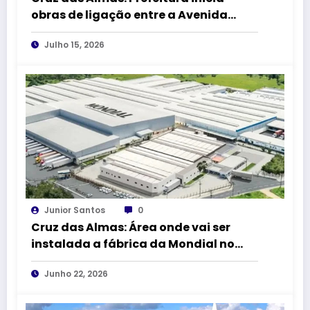
obras de ligação entre a Avenida
Amado Queiroz e a BR-101
Julho 15, 2026
Junior Santos
0
Cruz das Almas: Área onde vai ser
instalada a fábrica da Mondial no
DICA II vai receber 1,5 km de
Junho 22, 2026
pavimentação asfáltica