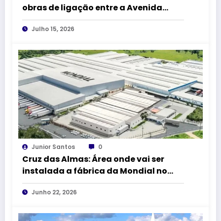
obras de ligação entre a Avenida
Amado Queiroz e a BR-101
Julho 15, 2026
Junior Santos
0
Cruz das Almas: Área onde vai ser
instalada a fábrica da Mondial no
DICA II vai receber 1,5 km de
Junho 22, 2026
pavimentação asfáltica