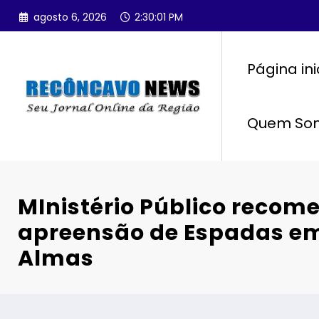
Pular
agosto 6, 2026
2:30:01 PM
para
o
conteúdo
Página ini
Quem So
MInistério Público recom
apreensão de Espadas em
Almas