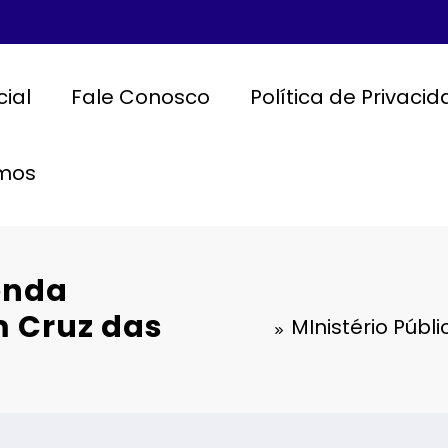
cial
Fale Conosco
Política de Privaci
mos
enda
 Cruz das
MInistério Púb