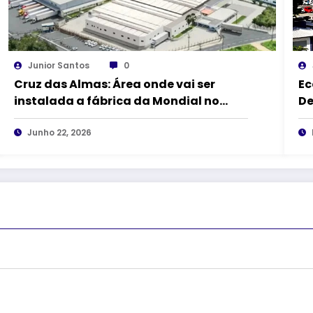
Junior Santos
0
Cruz das Almas: Área onde vai ser
Ec
instalada a fábrica da Mondial no
De
DICA II vai receber 1,5 km de
Ci
pavimentação asfáltica
Junho 22, 2026