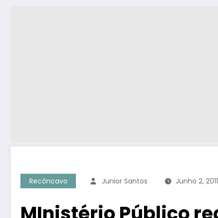
Recôncavo
Junior Santos
Junho 2, 2011
MInistério Público 