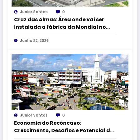
Junior Santos
0
Cruz das Almas: Área onde vai ser
instalada a fábrica da Mondial no
DICA II vai receber 1,5 km de
Junho 22, 2026
pavimentação asfáltica
Junior Santos
0
Economia do Recôncavo:
Crescimento, Desafios e Potencial das
Principais Cidades