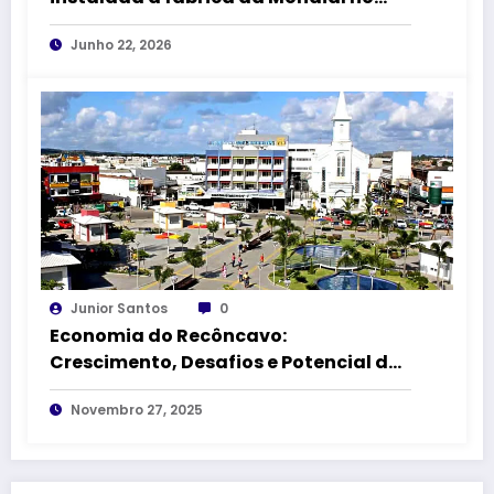
DICA II vai receber 1,5 km de
Junho 22, 2026
pavimentação asfáltica
Junior Santos
0
Economia do Recôncavo:
Crescimento, Desafios e Potencial das
Principais Cidades
Novembro 27, 2025