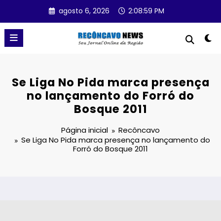
Pular
agosto 6, 2026
2:08:59 PM
para
o
conteúdo
Se Liga No Pida marca presença
no lançamento do Forró do
Bosque 2011
Página inicial
Recôncavo
Se Liga No Pida marca presença no lançamento do
Forró do Bosque 2011