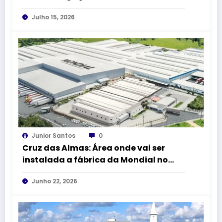
Amado Queiroz e a BR-101
Julho 15, 2026
Junior Santos
0
Cruz das Almas: Área onde vai ser
instalada a fábrica da Mondial no
DICA II vai receber 1,5 km de
Junho 22, 2026
pavimentação asfáltica