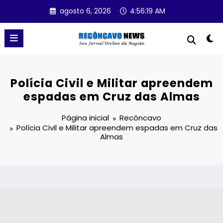
Pular
agosto 6, 2026
4:56:19 AM
para
o
conteúdo
Polícia Civil e Militar apreendem
espadas em Cruz das Almas
Página inicial
Recôncavo
Polícia Civil e Militar apreendem espadas em Cruz das
Almas