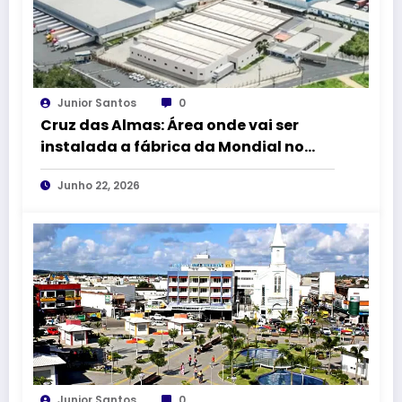
Junior Santos
0
Cruz das Almas: Área onde vai ser
instalada a fábrica da Mondial no
DICA II vai receber 1,5 km de
Junho 22, 2026
pavimentação asfáltica
Junior Santos
0