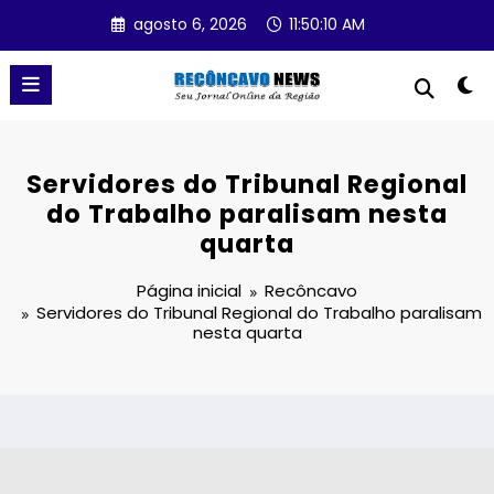
Pular
agosto 6, 2026
11:50:10 AM
para
o
conteúdo
Servidores do Tribunal Regional
do Trabalho paralisam nesta
quarta
Página inicial
Recôncavo
Servidores do Tribunal Regional do Trabalho paralisam
nesta quarta