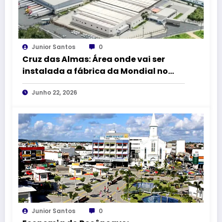
Junior Santos
0
Cruz das Almas: Área onde vai ser
instalada a fábrica da Mondial no
DICA II vai receber 1,5 km de
Junho 22, 2026
pavimentação asfáltica
Junior Santos
0