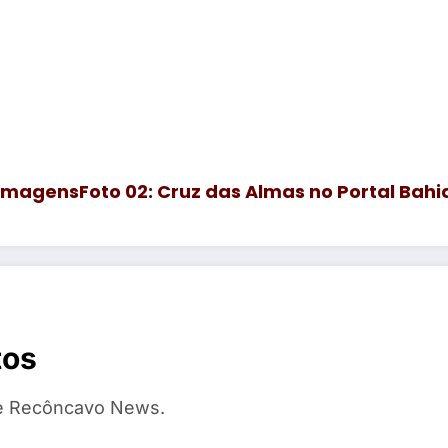
 Imagens
Foto 02: Cruz das Almas no Portal Bah
tos
te Recôncavo News.