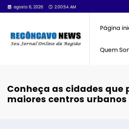
Pular
agosto 6, 2026
2:00:55 AM
para
o
conteúdo
Página ini
Quem So
Conheça as cidades que
maiores centros urbanos 