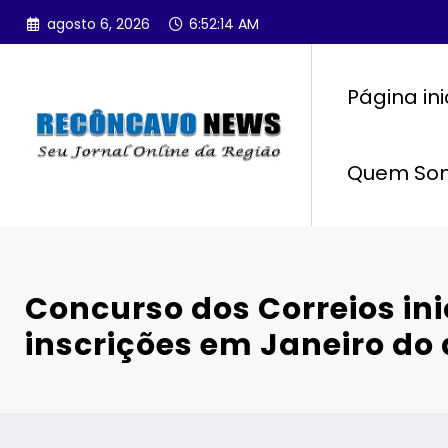
Pular
agosto 6, 2026
6:52:15 AM
para
o
conteúdo
Página ini
Quem So
Concurso dos Correios ini
inscrições em Janeiro do