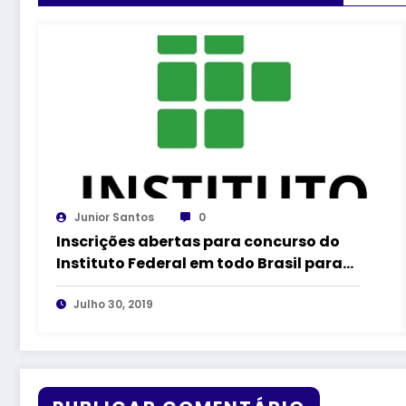
Junior Santos
0
Inscrições abertas para concurso do
Instituto Federal em todo Brasil para
nível médio e superior, com salários de
até R$9.600,92
Julho 30, 2019